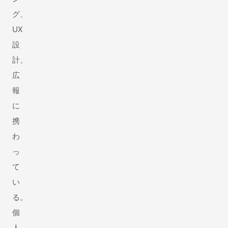
グ、
UX
設
計、
広
報
に
携
わ
っ
て
い
る。
個
人