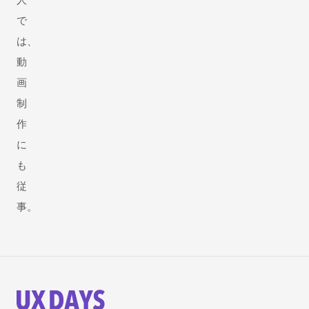
で
は、
動
画
制
作
に
も
従
事。