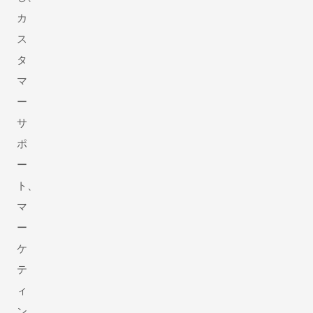
カ
ス
タ
マ
ー
サ
ポ
ー
ト、
マ
ー
ケ
テ
ィ
ン