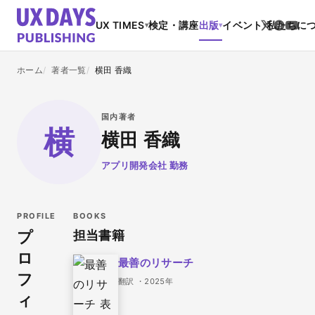
UX TIMES
検定・講座
出版
イベント
私たちに
▾
▾
▾
ホーム
著者一覧
横田 香織
国内著者
横
横田 香織
アプリ開発会社 勤務
PROFILE
BOOKS
プ
担当書籍
ロ
最善のリサーチ
フ
翻訳 ・2025年
ィ