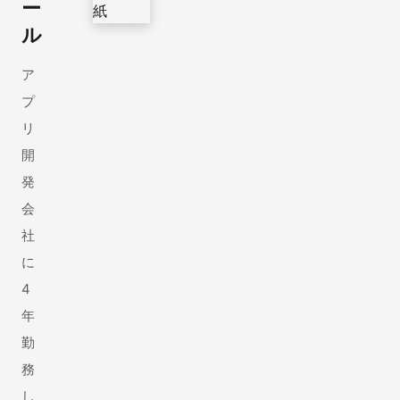
ー
ル
ア
プ
リ
開
発
会
社
に
4
年
勤
務
し、