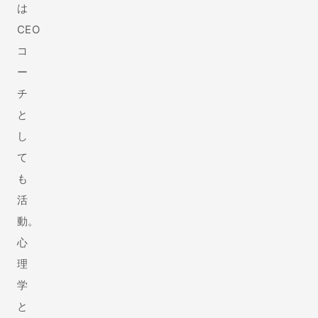
は
CEO
コ
ー
チ
と
し
て
も
活
動。
心
理
学
と