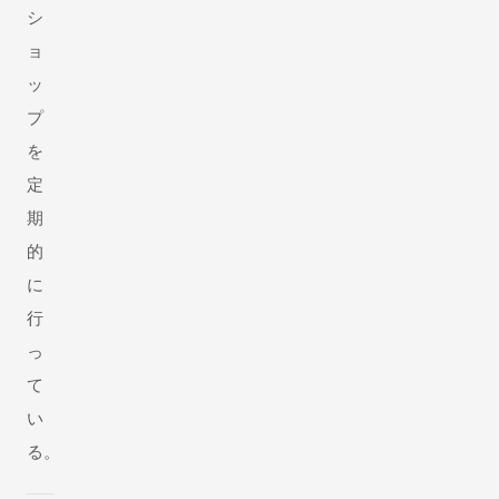
シ
ョ
ッ
プ
を
定
期
的
に
行
っ
て
い
る。