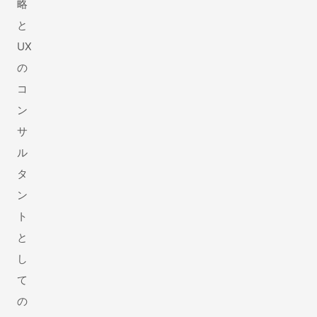
略
と
UX
の
コ
ン
サ
ル
タ
ン
ト
と
し
て
の