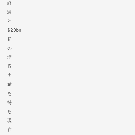
経
験
と
$20bn
超
の
増
収
実
績
を
持
ち、
現
在