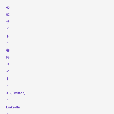
公
式
サ
イ
ト
書
籍
サ
イ
ト
X（Twitter）
LinkedIn