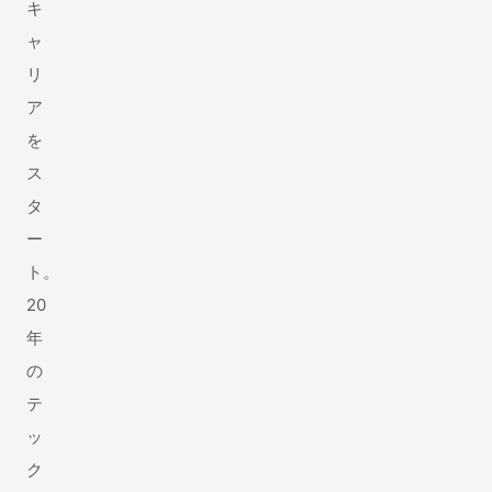
キ
ャ
リ
ア
を
ス
タ
ー
ト。
20
年
の
テ
ッ
ク