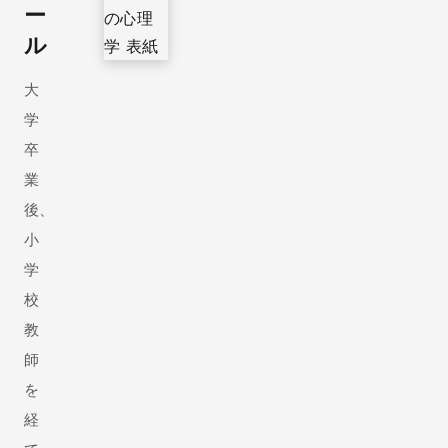
ー
ル
大
学
卒
業
後、
小
学
校
教
師
を
経