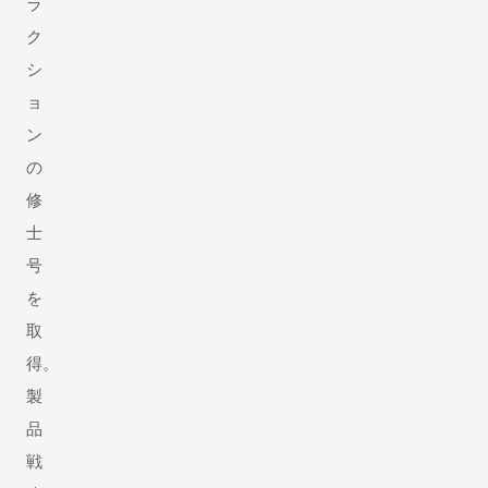
ラ
ク
シ
ョ
ン
の
修
士
号
を
取
得。
製
品
戦