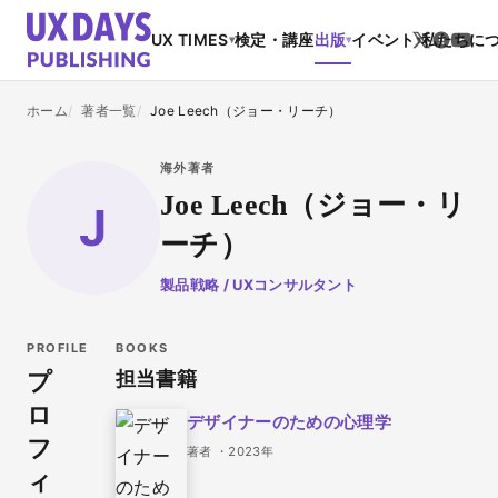
UX TIMES
検定・講座
出版
イベント
私たちに
▾
▾
▾
ホーム
著者一覧
Joe Leech（ジョー・リーチ）
海外著者
Joe Leech（ジョー・リ
J
ーチ）
製品戦略 / UXコンサルタント
PROFILE
BOOKS
プ
担当書籍
ロ
デザイナーのための心理学
フ
著者 ・2023年
ィ