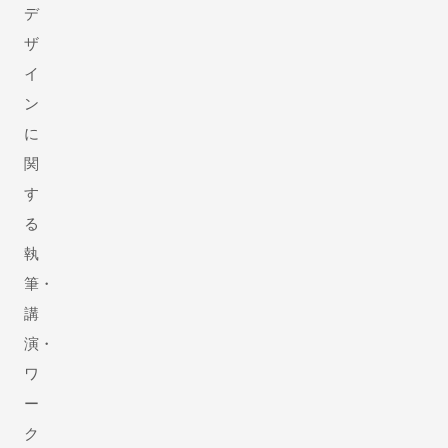
デ
ザ
イ
ン
に
関
す
る
執
筆・
講
演・
ワ
ー
ク